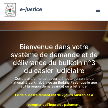
e-justice
Bienvenue dans votre
système de demande et de
délivrance du bulletin n°3
du casier judiciaire
Cette plateforme est ouverte à toute personne de
nationalité burkinabè, née au Burkina Faso (quelle que
soit la région de naissance) ou à l'étranger
Le délai de traitement est de 2 jours ouvrables à
compter de l'heure de paiement.